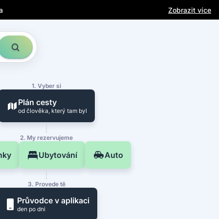
a Instagramu
Zobrazit více
a
1. Vyber si
Plán cesty
od člověka, který tam byl
2. My rezervujeme
nky
Ubytování
Auto
3. Provede tě
Průvodce v aplikaci
den po dni