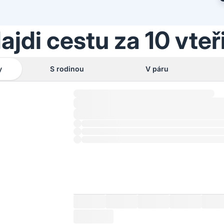
ajdi cestu za 10 vteř
y
S rodinou
V páru