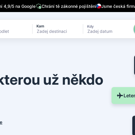
/7
Píšou o nás přední česká média
Sleduje nás 32 tisíc lidí n
 4,9/5 na Google
Chrání tě zákonné pojištění
Jsme česká firm
Kam
Kdy
Zadej datum
 kterou už někdo
Lete
je