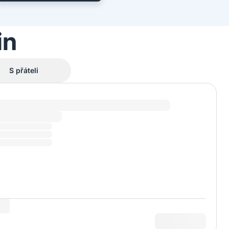
in
S přáteli