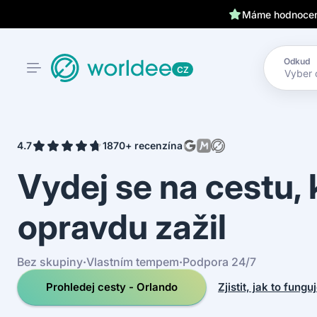
Klientům kryjeme záda 24
Máme hodnocení
Odkud
CZ
4.7
1870+ recenzí
na
Vydej se na cestu,
opravdu zažil
Bez skupiny
·
Vlastním tempem
·
Podpora 24/7
Prohledej cesty - Orlando
Zjistit, jak to fungu