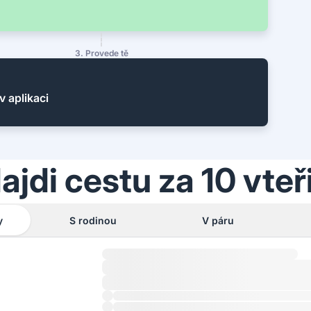
3. Provede tě
v aplikaci
ajdi cestu za 10 vteř
y
S rodinou
V páru