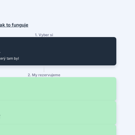
 jak to funguje
1. Vyber si
y
terý tam byl
2. My rezervujeme
í