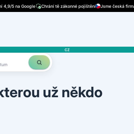
/7
Píšou o nás přední česká média
Sleduje nás 32 tisíc lidí n
 4,9/5 na Google
Chrání tě zákonné pojištění
Jsme česká firm
CZ
atum
 kterou už někdo