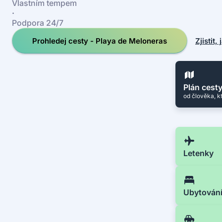
Vlastním tempem
·
Podpora 24/7
Prohledej cesty - Playa de Meloneras
Zjistit,
Plán cest
od člověka, k
Letenky
Ubytován