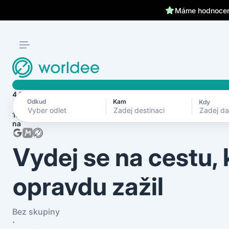
Klientům kryjeme záda 24
Máme hodnocení
4.7
Odkud
Kam
Kdy
Zadej d
1870+ recenzí
na
Vydej se na cestu,
opravdu zažil
Bez skupiny
·