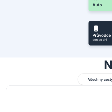
Auto
Průvodce 
den po dni
N
Všechny cest