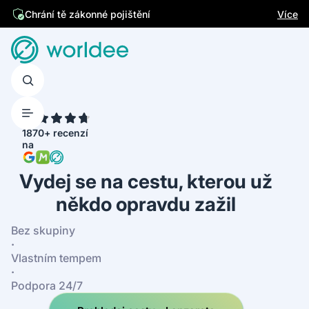
Jsme česká firma
Více
Chrání tě zákonné pojištění
4.7
1870+ recenzí
na
Vydej se na cestu, kterou už
někdo opravdu zažil
Bez skupiny
·
Vlastním tempem
·
Podpora 24/7