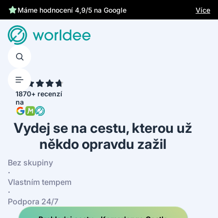
Chrání tě zákonné pojištění
Více
Máme hodnocení 4,9/5 na Google
4.7
1870+ recenzí
na
Vydej se na cestu, kterou už
někdo opravdu zažil
Bez skupiny
·
Vlastním tempem
·
Podpora 24/7