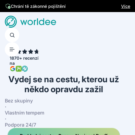
Jsme česká firma
Více
Chrání tě zákonné pojištění
4.7
1870+ recenzí
na
Vydej se na cestu, kterou už
někdo opravdu zažil
Bez skupiny
·
Vlastním tempem
·
Podpora 24/7