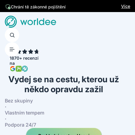
Jsme česká firma
Více
4.7
1870+ recenzí
na
Vydej se na cestu, kterou už
někdo opravdu zažil
Bez skupiny
·
Vlastním tempem
·
Podpora 24/7