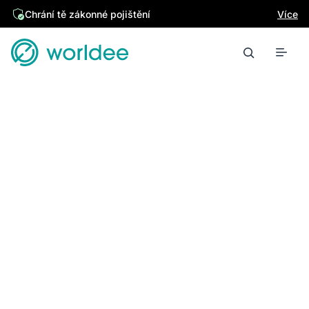
Chrání tě zákonné pojištění
Více