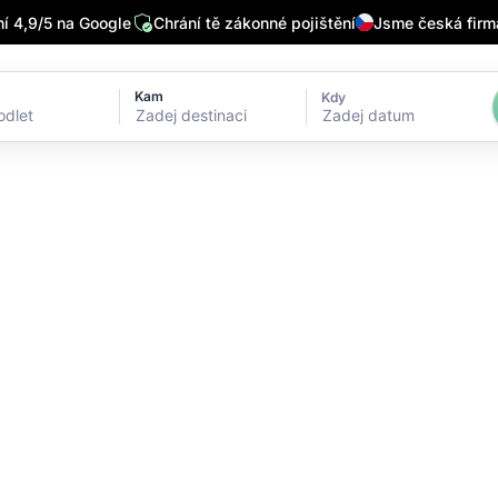
 4,9/5 na Google
Chrání tě zákonné pojištění
Jsme česká firm
Kam
Kdy
Zadej datum