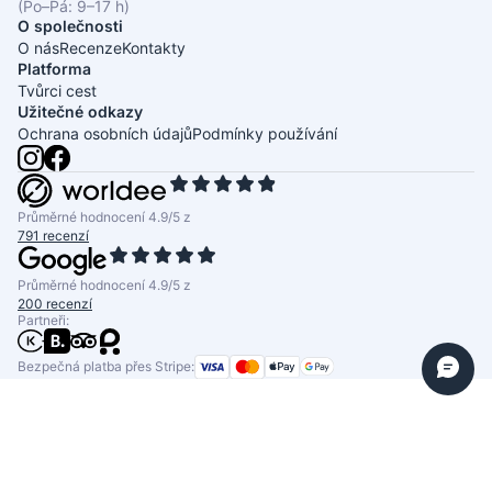
(Po–Pá: 9–17 h)
O společnosti
O nás
Recenze
Kontakty
Platforma
Tvůrci cest
Užitečné odkazy
Ochrana osobních údajů
Podmínky používání
Průměrné hodnocení 4.9/5 z
791 recenzí
Průměrné hodnocení 4.9/5 z
200 recenzí
Partneři:
Bezpečná platba přes Stripe: