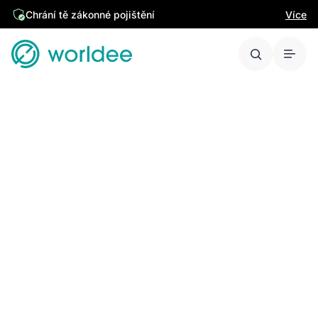
Chrání tě zákonné pojištění
Více