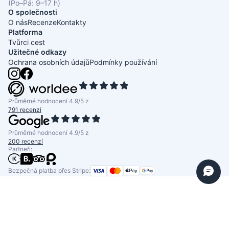
(Po–Pá: 9–17 h)
O společnosti
O nás
Recenze
Kontakty
Platforma
Tvůrci cest
Užitečné odkazy
Ochrana osobních údajů
Podmínky používání
Průměrné hodnocení 4.9/5 z
791 recenzí
Průměrné hodnocení 4.9/5 z
200 recenzí
Partneři:
Bezpečná platba přes Stripe: