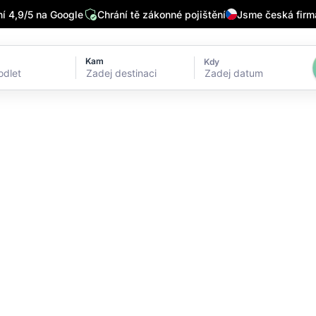
 4,9/5 na Google
Chrání tě zákonné pojištění
Jsme česká firm
Kam
Kdy
Zadej datum