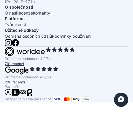
(Po–Pá: 9–17 h)
O společnosti
O nás
Recenze
Kontakty
Platforma
Tvůrci cest
Užitečné odkazy
Ochrana osobních údajů
Podmínky používání
Průměrné hodnocení 4.9/5 z
791 recenzí
Průměrné hodnocení 4.9/5 z
200 recenzí
Partneři:
Bezpečná platba přes Stripe: