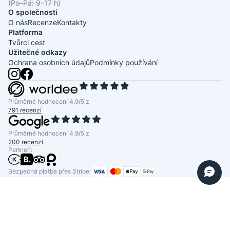
(Po–Pá: 9–17 h)
O společnosti
O nás
Recenze
Kontakty
Platforma
Tvůrci cest
Užitečné odkazy
Ochrana osobních údajů
Podmínky používání
Průměrné hodnocení 4.9/5 z
791 recenzí
Průměrné hodnocení 4.9/5 z
200 recenzí
Partneři:
Bezpečná platba přes Stripe: