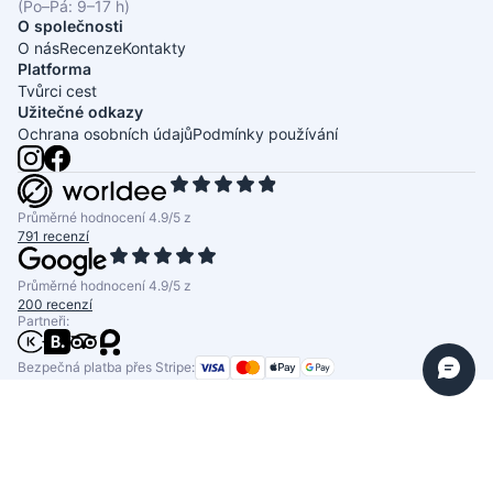
(Po–Pá: 9–17 h)
O společnosti
O nás
Recenze
Kontakty
Platforma
Tvůrci cest
Užitečné odkazy
Ochrana osobních údajů
Podmínky používání
Průměrné hodnocení 4.9/5 z
791 recenzí
Průměrné hodnocení 4.9/5 z
200 recenzí
Partneři:
Bezpečná platba přes Stripe: