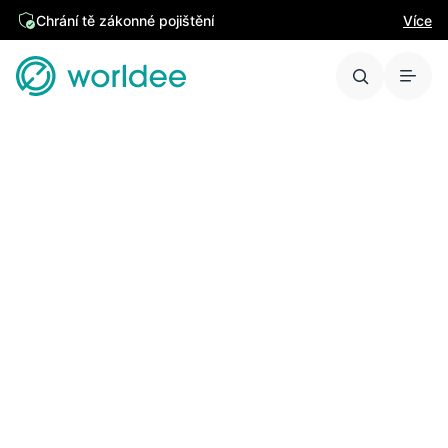
Chrání tě zákonné pojištění
Více