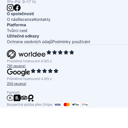
(Po–Pá: 9–17 h)
O společnosti
O nás
Recenze
Kontakty
Platforma
Tvůrci cest
Užitečné odkazy
Ochrana osobních údajů
Podmínky používání
Průměrné hodnocení 4.9/5 z
791 recenzí
Průměrné hodnocení 4.9/5 z
200 recenzí
Partneři:
Bezpečná platba přes Stripe: