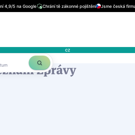
í 4,9/5 na Google
Chrání tě zákonné pojištění
Jsme česká firm
CZ
atum