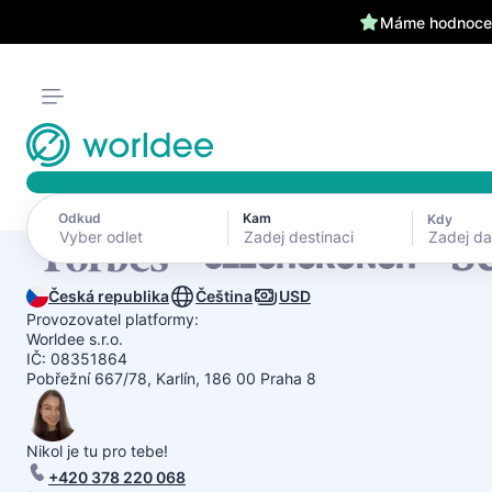
Máme hodnocen
Odkud
Kam
Kdy
Zadej d
Česká republika
Čeština
USD
Provozovatel platformy:
Worldee s.r.o.
IČ: 08351864
Pobřežní 667/78, Karlín, 186 00 Praha 8
Nikol je tu pro tebe!
+420 378 220 068