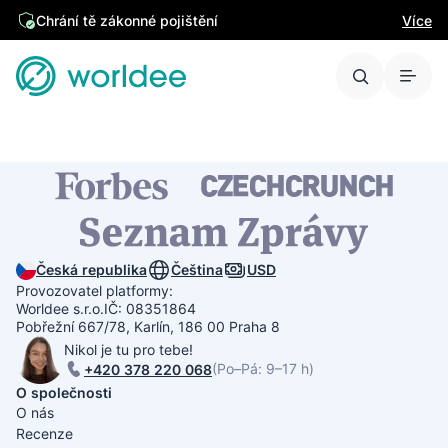
Chrání tě zákonné pojištění
Více
Česká republika
Čeština
USD
Provozovatel platformy:
Worldee s.r.o.
IČ: 08351864
Pobřežní 667/78, Karlín, 186 00 Praha 8
Nikol je tu pro tebe!
(Po–Pá: 9–17 h)
+420 378 220 068
O společnosti
O nás
Recenze