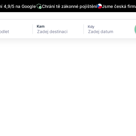
 4,9/5 na Google
Chrání tě zákonné pojištění
Jsme česká firm
Kam
Kdy
Zadej datum