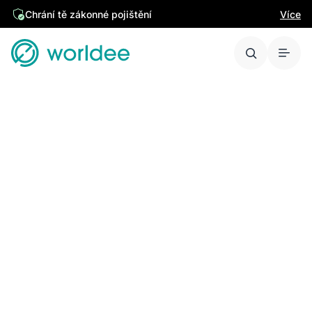
Chrání tě zákonné pojištění
Více