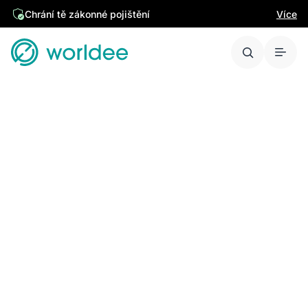
Chrání tě zákonné pojištění
Více