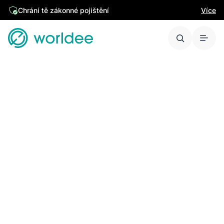
Chrání tě zákonné pojištění
Více