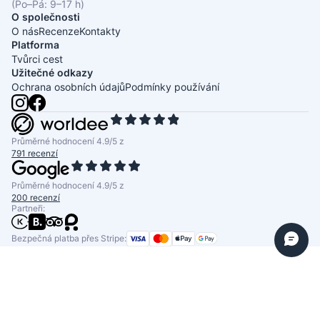
(Po–Pá: 9–17 h)
O společnosti
O nás
Recenze
Kontakty
Platforma
Tvůrci cest
Užitečné odkazy
Ochrana osobních údajů
Podmínky používání
Průměrné hodnocení 4.9/5 z
791 recenzí
Průměrné hodnocení 4.9/5 z
200 recenzí
Partneři:
Bezpečná platba přes Stripe: