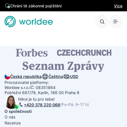
Chrání tě zákonné pojištění
Více
Česká republika
Čeština
USD
Provozovatel platformy:
Worldee s.r.o.
IČ: 08351864
Pobřežní 667/78, Karlín, 186 00 Praha 8
Nikol je tu pro tebe!
(Po–Pá: 9–17 h)
+420 378 220 068
O společnosti
O nás
Recenze