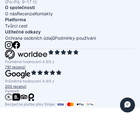
(Po–Pá: 9–17 h)
O společnosti
O nás
Recenze
Kontakty
Platforma
Tvůrci cest
Užitečné odkazy
Ochrana osobních údajů
Podmínky používání
Průměrné hodnocení 4.9/5 z
791 recenzí
Průměrné hodnocení 4.9/5 z
200 recenzí
Partneři:
Bezpečná platba přes Stripe: