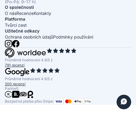
(Po–Pá: 9–17 h)
O společnosti
O nás
Recenze
Kontakty
Platforma
Tvůrci cest
Užitečné odkazy
Ochrana osobních údajů
Podmínky používání
Průměrné hodnocení 4.9/5 z
791 recenzí
Průměrné hodnocení 4.9/5 z
200 recenzí
Partneři:
Bezpečná platba přes Stripe: