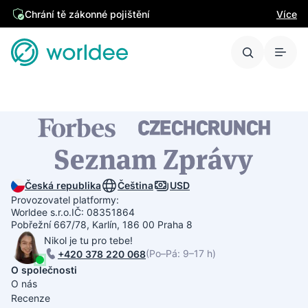
Chrání tě zákonné pojištění
Více
Česká republika
Čeština
USD
Provozovatel platformy:
Worldee s.r.o.
IČ: 08351864
Pobřežní 667/78, Karlín, 186 00 Praha 8
Nikol je tu pro tebe!
(Po–Pá: 9–17 h)
+420 378 220 068
O společnosti
O nás
Recenze