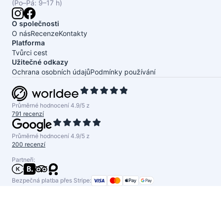
(Po–Pá: 9–17 h)
O společnosti
O nás
Recenze
Kontakty
Platforma
Tvůrci cest
Užitečné odkazy
Ochrana osobních údajů
Podmínky používání
Průměrné hodnocení 4.9/5 z
791 recenzí
Průměrné hodnocení 4.9/5 z
200 recenzí
Partneři:
Bezpečná platba přes Stripe: