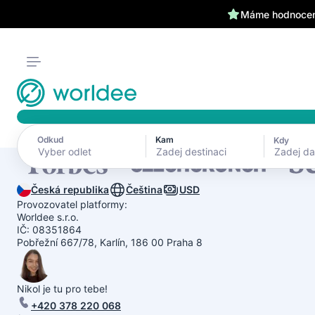
Máme hodnocení
Odkud
Kam
Kdy
Zadej d
Česká republika
Čeština
USD
Provozovatel platformy:
Worldee s.r.o.
IČ: 08351864
Pobřežní 667/78, Karlín, 186 00 Praha 8
Nikol je tu pro tebe!
+420 378 220 068