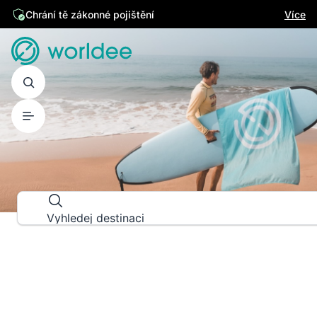
Chrání tě zákonné pojištění
Více
PRŮVODCE DESTINACEMI
Prozkoumej svět do posledního d
Vyhledej destinaci