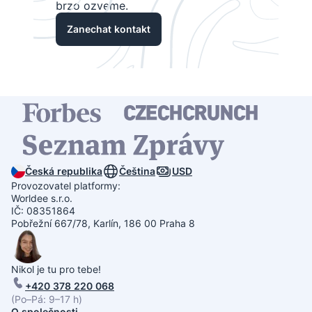
brzo ozveme.
Zanechat kontakt
Česká republika
Čeština
USD
Provozovatel platformy:
Worldee s.r.o.
IČ: 08351864
Pobřežní 667/78, Karlín, 186 00 Praha 8
Nikol je tu pro tebe!
+420 378 220 068
(Po–Pá: 9–17 h)
O společnosti