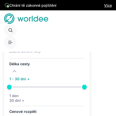
Chrání tě zákonné pojištění
Více
Aktivní filtry (0)
Žádné aktivní filtry
Délka cesty
1 - 30 dní +
1 den
30 dní +
Cenové rozpětí