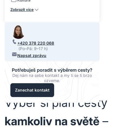
Zobrazit více
+420 378 220 068
(Po–Pá: 9–17 h)
Napsat zprávu
Potřebuješ poradit s výběrem cesty?
Dej nám na sebe kontakt a my ti se ti brzo
ozveme.
Zanechat kontakt
Vyber si plán cesty
kamkoliv na světě
–