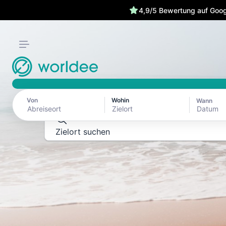
4,9/5 Bewertung auf Goog
REISEFÜHRER ZU REISEZIELE
Erkunde die Wel
ganzen Schönh
Von
Wohin
Wann
Datum
Zielort suchen