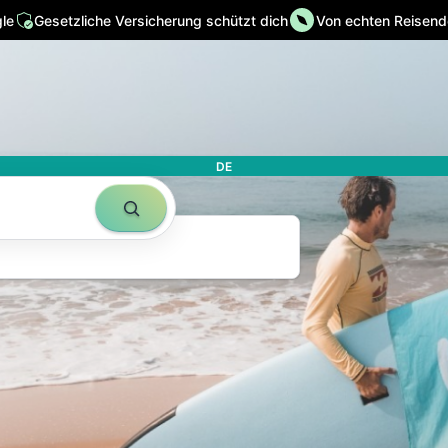
le
Gesetzliche Versicherung schützt dich
Von echten Reisende
N
t in ihrer
eit
DE