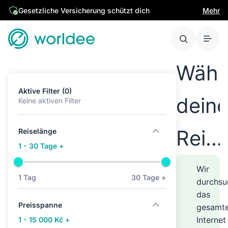
Gesetzliche Versicherung schützt dich
Mehr
Wähl
Aktive Filter (0)
dein
Keine aktiven Filter
Reise
Reiselänge
1 - 30 Tage +
übera
Wir
1 Tag
30 Tage +
durchsu
das
auf
Preisspanne
gesamt
Internet
1 - 15 000 Kč +