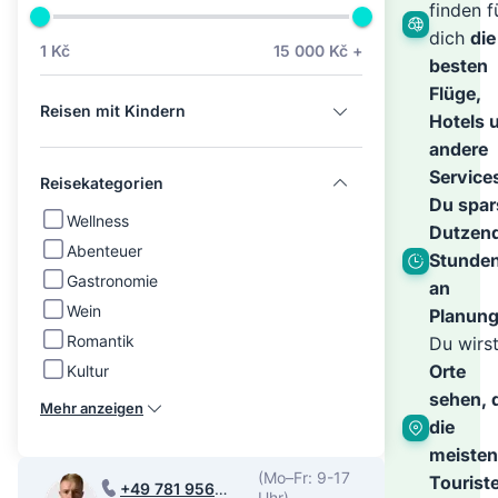
der
finden f
dich
die
1 Kč
15 000 Kč +
besten
Welt
Flüge,
Reisen mit Kindern
Hotels 
–
andere
Service
Reisekategorien
Du spar
den
Wellness
Dutzen
Abenteuer
Stunde
Gastronomie
Rest
an
Wein
Planung
Romantik
Du wirs
über
Orte
Kultur
sehen, 
Mehr anzeigen
die
wir
meisten
(Mo–Fr: 9-17
Tourist
+49 781 956
Uhr)