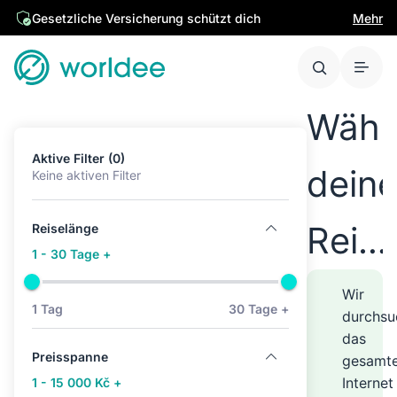
Gesetzliche Versicherung schützt dich
Mehr
Wähl
Aktive Filter (0)
dein
Keine aktiven Filter
Reise
Reiselänge
1 - 30 Tage +
übera
Wir
1 Tag
30 Tage +
durchsu
das
auf
Preisspanne
gesamt
Internet
1 - 15 000 Kč +