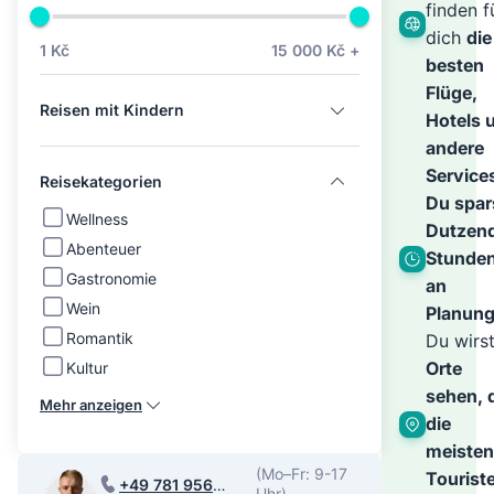
der
finden f
dich
die
1 Kč
15 000 Kč +
besten
Welt
Flüge,
Reisen mit Kindern
Hotels 
–
andere
Service
Reisekategorien
Du spar
den
Wellness
Dutzen
Abenteuer
Stunde
Gastronomie
Rest
an
Wein
Planung
Romantik
Du wirs
über
Orte
Kultur
sehen, 
Mehr anzeigen
die
wir
meisten
(Mo–Fr: 9-17
Tourist
+49 781 956
Uhr)