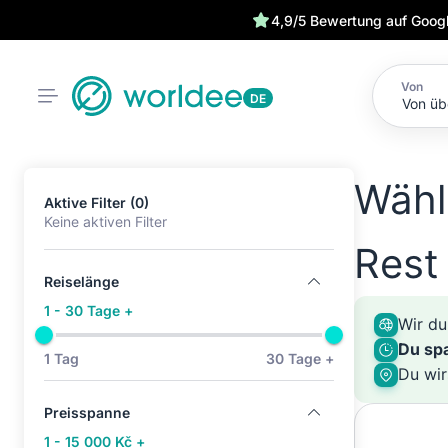
4,9/5 Bewertung auf Goog
Von
DE
Wähl
Aktive Filter (0)
Keine aktiven Filter
Rest
Reiselänge
1 - 30 Tage +
Wir du
Du sp
1 Tag
30 Tage +
Du wi
Preisspanne
1 - 15 000 Kč +