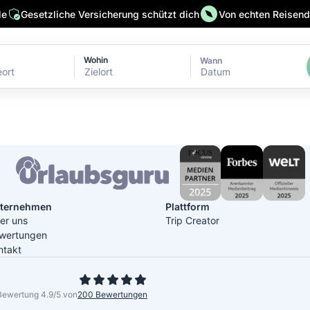
le
Gesetzliche Versicherung schützt dich
Von echten Reisende
Wohin
Wann
Datum
ternehmen
Plattform
er uns
Trip Creator
wertungen
ntakt
Bewertung 4.9/5 von
200 Bewertungen