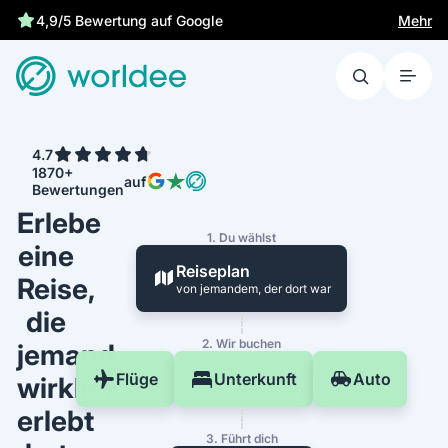
Mehr
4,9/5 Bewertung auf Google
4.7
1870+
auf
Bewertungen
Erlebe
1. Du wählst
eine
Reiseplan
Reise,
von jemandem, der dort war
die
2. Wir buchen
jemand
Flüge
Unterkunft
Auto
wirklich
erlebt
3. Führt dich