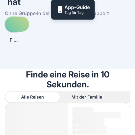
hat
App-Guide
Tag für Tag
Ohne Gruppe
·
In deinem Tempo
·
24/7-Support
Entdecke
Reisen
nach
Finde
Tekirova
heraus,
wie
es
funktioniert
Finde eine Reise in 10
Sekunden.
Alle Reisen
Mit der Familie
A