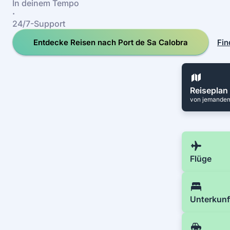
In deinem Tempo
·
24/7-Support
Entdecke Reisen nach Port de Sa Calobra
Fin
Reiseplan
von jemandem,
Flüge
Unterkunf