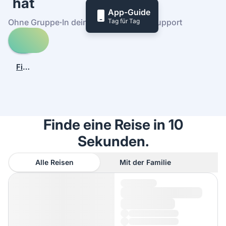
hat
App-Guide
Tag für Tag
Ohne Gruppe
·
In deinem Tempo
·
24/7-Support
Entdecke
Reisen
nach
Finde
Fterno
heraus,
wie
es
funktioniert
Finde eine Reise in 10
Sekunden.
Alle Reisen
Mit der Familie
A