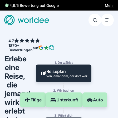
Gesetzliche Versicherung schützt dich
Mehr
4,9/5 Bewertung auf Google
4.7
1870+
auf
Bewertungen
Erlebe
1. Du wählst
eine
Reiseplan
Reise,
von jemandem, der dort war
die
2. Wir buchen
jemand
Flüge
Unterkunft
Auto
wirklich
erlebt
3. Führt dich