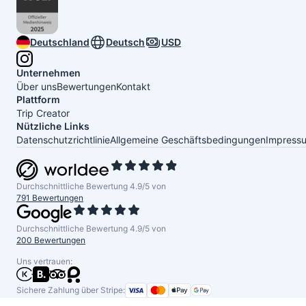
Deutschland
Deutsch
USD
Unternehmen
Über uns
Bewertungen
Kontakt
Plattform
Trip Creator
Nützliche Links
Datenschutzrichtlinie
Allgemeine Geschäftsbedingungen
Impress
Durchschnittliche Bewertung 4.9/5 von
791 Bewertungen
Durchschnittliche Bewertung 4.9/5 von
200 Bewertungen
Uns vertrauen:
Sichere Zahlung über Stripe: